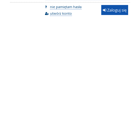
nie pamiętam hasła
Zaloguj się
utwórz konto