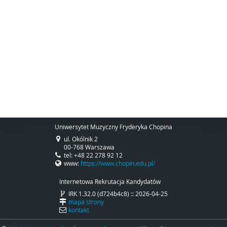
Uniwersytet Muzyczny Fryderyka Chopina
ul. Okólnik 2
00-768 Warszawa
tel: +48 22 278 92 12
www:
https://www.chopin.edu.pl/
Internetowa Rekrutacja Kandydatów
IRK 1.32.0 (d724b4c8) :: 2026-04-25
mapa strony
kontakt